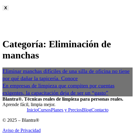
X
Categoría: Eliminación de
manchas
Eliminar manchas difíciles de una silla de oficina no tiene
por qué dañar la tapicería. Conoce
En empresas de limpieza que compiten por cuentas
exigentes, la capacitación deja de ser un “gasto”
Blantra®. Técnicas reales de limpieza para personas reales.
Aprende fácil, limpia mejor.
Inicio
Cursos
Planes y Precios
Blog
Contacto
© 2025 – Blantra®
Aviso de Privacidad