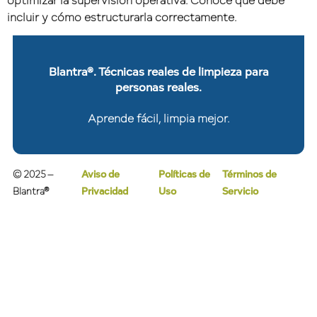
optimizar la supervisión operativa. Conoce qué debe
incluir y cómo estructurarla correctamente.
Blantra®. Técnicas reales de limpieza para
personas reales.
Aprende fácil, limpia mejor.
© 2025 –
Aviso de
Políticas de
Términos de
Blantra®
Privacidad
Uso
Servicio